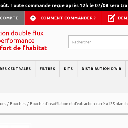
août. Toute commande reçue après 12h le 07/08 sera trai
 COMPTE
COMMENT COMMANDER ?
DEM
tion double flux
performance
fort de l’habitat
RES CENTRALES
FILTRES
KITS
DISTRIBUTION D'AIR
eurs
/
Bouches
/
Bouche d'insufflation et d'extraction carré ø125 blanc