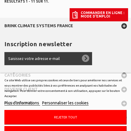
RÉSULTATS 1 - 11 SUR 11.
COMMANDER EN LIGNE :
MODE D’EMPLOI
BRINK CLIMATE SYSTEMS FRANCE
Inscription newsletter
CATÉGORIES
Ce site Web utilise ses propres cookies et ceux de tiers pour améliorer nos services et
vous montrer des publicités liées à vos préférences en analysant vos habitudes de
DEVENIR CLIENT
navigation. Pour donner votre consentement à son utilisation, appuyez sur le bouton
Accepter.
Plus d'informations
Personnaliser les cookies
MON COMPTE
INFORMATIONS
REJETER TOUT