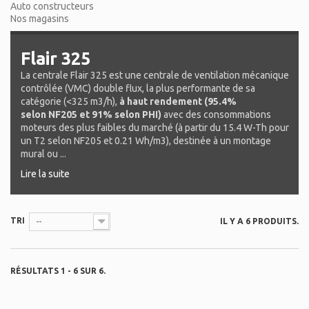
Auto constructeurs
Nos magasins
Flair 325
La centrale Flair 325 est une centrale de ventilation mécanique
contrôlée (VMC) double flux, la plus performante de sa
catégorie (<325 m3/h),
à haut rendement (95.4%
selon NF205 et 91% selon PHI)
avec des consommations
moteurs des plus faibles du marché (à partir du 15.4 W-Th pour
un T2 selon NF205 et 0.21 Wh/m3), destinée à un montage
mural ou ...
Lire la suite
TRI
IL Y A 6 PRODUITS.
--
RÉSULTATS 1 - 6 SUR 6.