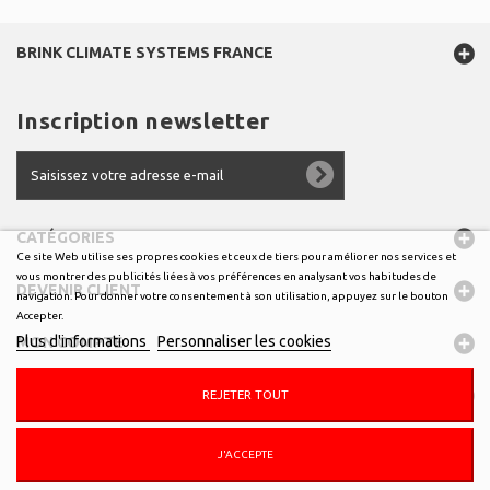
BRINK CLIMATE SYSTEMS FRANCE
Inscription newsletter
CATÉGORIES
Ce site Web utilise ses propres cookies et ceux de tiers pour améliorer nos services et
vous montrer des publicités liées à vos préférences en analysant vos habitudes de
DEVENIR CLIENT
navigation. Pour donner votre consentement à son utilisation, appuyez sur le bouton
Accepter.
Plus d'informations
Personnaliser les cookies
MON COMPTE
INFORMATIONS
REJETER TOUT
J'ACCEPTE
© 2026 - boutique.brinkclimatesystemsfrance.fr