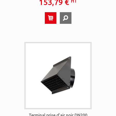
153,79 €
HT
Terminal prise d'air noir DN200