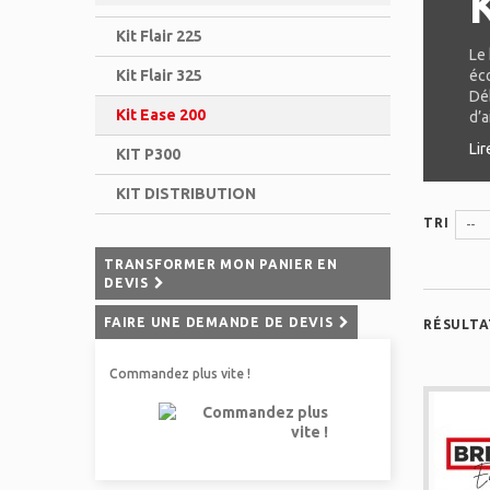
Kit Flair 225
Le 
Kit Flair 325
éc
Déb
Kit Ease 200
d’a
Lir
KIT P300
KIT DISTRIBUTION
TRI
--
TRANSFORMER MON PANIER EN
DEVIS
FAIRE UNE DEMANDE DE DEVIS
RÉSULTAT
Commandez plus vite !