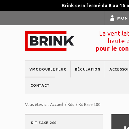
Brink sera fermé du 8 au 16 
MON
La ventila
haute 
pour le con
VMC DOUBLE FLUX
RÉGULATION
ACCESSOI
CONTACT
Vous êtes ici :
Accueil
/
Kits
/
Kit Ease 200
KIT EASE 200