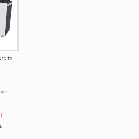
Droite
oite
T
€