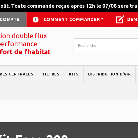
août. Toute commande reçue après 12h le 07/08 sera trai
 COMPTE
COMMENT COMMANDER ?
DEM
tion double flux
performance
fort de l’habitat
RES CENTRALES
FILTRES
KITS
DISTRIBUTION D'AIR