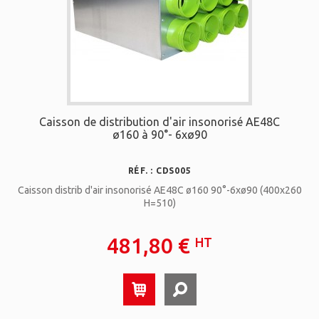
Caisson de distribution d'air insonorisé AE48C
ø160 à 90°- 6xø90
RÉF. : CDS005
Caisson distrib d'air insonorisé AE48C ø160 90°-6xø90 (400x260
H=510)
481,80 €
HT