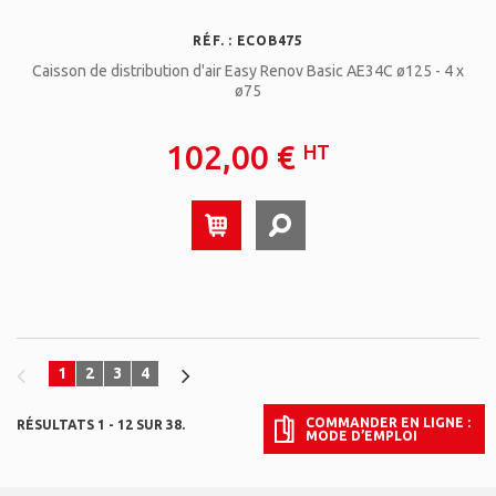
RÉF. : ECOB475
Caisson de distribution d'air Easy Renov Basic AE34C ø125 - 4 x
ø75
102,00 €
HT
1
2
3
4
COMMANDER EN LIGNE :
RÉSULTATS 1 - 12 SUR 38.
MODE D’EMPLOI