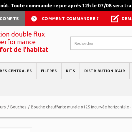
août. Toute commande reçue après 12h le 07/08 sera trai
 COMPTE
COMMENT COMMANDER ?
DEM
tion double flux
performance
fort de l’habitat
RES CENTRALES
FILTRES
KITS
DISTRIBUTION D'AIR
eurs
/
Bouches
/
Bouche chauffante murale ø125 incurvée horizontale -