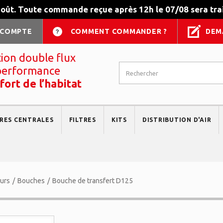
août. Toute commande reçue après 12h le 07/08 sera trai
 COMPTE
COMMENT COMMANDER ?
DEM
tion double flux
performance
fort de l’habitat
RES CENTRALES
FILTRES
KITS
DISTRIBUTION D'AIR
eurs
/
Bouches
/
Bouche de transfert D125