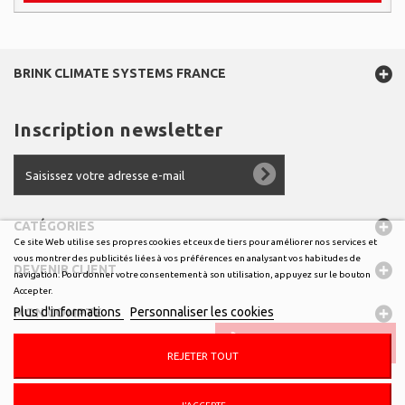
BRINK CLIMATE SYSTEMS FRANCE
Inscription newsletter
CATÉGORIES
Ce site Web utilise ses propres cookies et ceux de tiers pour améliorer nos services et
vous montrer des publicités liées à vos préférences en analysant vos habitudes de
DEVENIR CLIENT
navigation. Pour donner votre consentement à son utilisation, appuyez sur le bouton
Accepter.
Plus d'informations
Personnaliser les cookies
MON COMPTE
COMMANDER EN LIGNE :
MODE D’EMPLOI
INFORMATIONS
REJETER TOUT