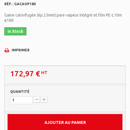
RÉF. :
GACAOP180
Gaine calorifugée (ép.25mm) pare-vapeur intégré et film PE-L10m
ø180
In Stock
IMPRIMER
172,97 €
HT
QUANTITÉ
AJOUTER AU PANIER