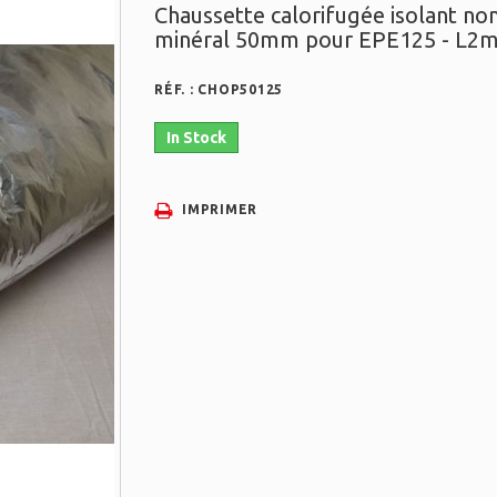
Chaussette calorifugée isolant no
minéral 50mm pour EPE125 - L2
RÉF. :
CHOP50125
In Stock
IMPRIMER