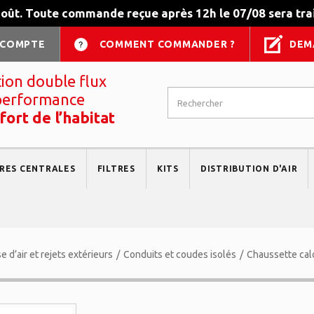
août. Toute commande reçue après 12h le 07/08 sera trai
 COMPTE
COMMENT COMMANDER ?
DEM
tion double flux
performance
fort de l’habitat
RES CENTRALES
FILTRES
KITS
DISTRIBUTION D'AIR
 d’air et rejets extérieurs
/
Conduits et coudes isolés
/
Chaussette cal