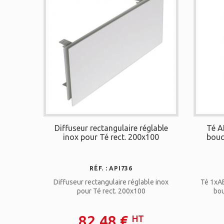
Diffuseur rectangulaire réglable
Té A
inox pour Té rect. 200x100
bouc
RÉF. : API736
Diffuseur rectangulaire réglable inox
Té 1xAE
pour Té rect. 200x100
bou
82,48 €
HT