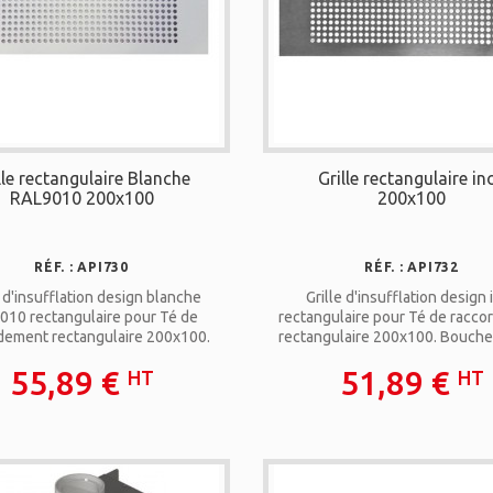
lle rectangulaire Blanche
Grille rectangulaire in
RAL9010 200x100
200x100
RÉF. : API730
RÉF. : API732
e d'insufflation design blanche
Grille d'insufflation design 
010 rectangulaire pour Té de
rectangulaire pour Té de racc
dement rectangulaire 200x100.
rectangulaire 200x100. Bouche 
 à faible induction. Esthétique.
induction. Esthétique. Débit max
55,89 €
51,89 €
HT
HT
it maximal : 53 m3/h à 3m/s
m3/h à 3m/s