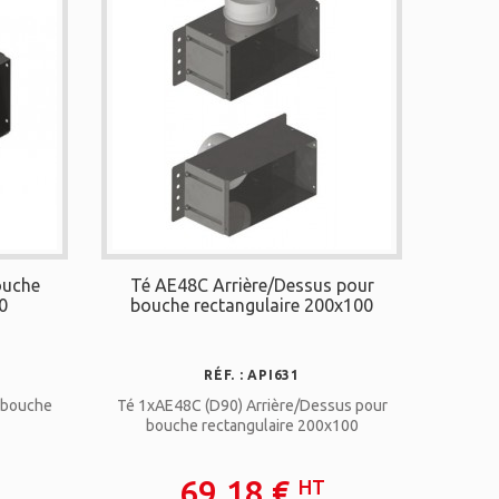
ouche
Té AE48C Arrière/Dessus pour
0
bouche rectangulaire 200x100
RÉF. : API631
 bouche
Té 1xAE48C (D90) Arrière/Dessus pour
bouche rectangulaire 200x100
69,18 €
HT