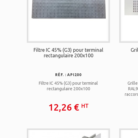
Filtre IC 45% (G3) pour terminal
Gri
rectangulaire 200x100
RÉF. : API200
Filtre IC 45% (G3) pour terminal
Grill
rectangulaire 200x100
RAL9
raccor
Bouche
12,26 €
HT
Déb