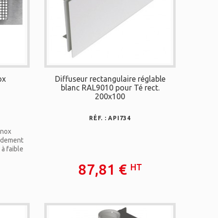
ox
Diffuseur rectangulaire réglable
blanc RAL9010 pour Té rect.
200x100
RÉF. : API734
inox
ordement
à faible
imal : 53
87,81 €
HT