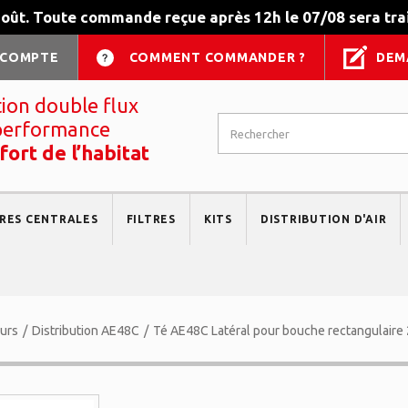
août. Toute commande reçue après 12h le 07/08 sera trai
 COMPTE
COMMENT COMMANDER ?
DEM
tion double flux
performance
fort de l’habitat
RES CENTRALES
FILTRES
KITS
DISTRIBUTION D'AIR
eurs
/
Distribution AE48C
/
Té AE48C Latéral pour bouche rectangulaire