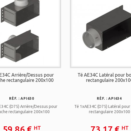
E34C Arrière/Dessus pour
Té AE34C Latéral pour b
he rectangulaire 200x100
rectangulaire 200x10
RÉF. : API630
RÉF. : API634
34C (D75) Arrière/Dessus pour
Té 1xAE34C (D75) Latéral pour
che rectangulaire 200x100
rectangulaire 200x100
59,86 €
73,17 €
HT
HT