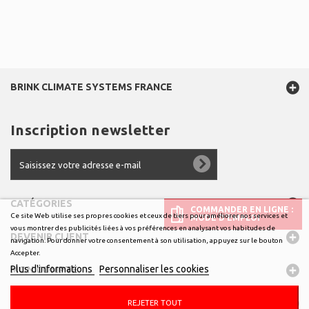
BRINK CLIMATE SYSTEMS FRANCE
Inscription newsletter
CATÉGORIES
COMMANDER EN LIGNE :
Ce site Web utilise ses propres cookies et ceux de tiers pour améliorer nos services et
MODE D’EMPLOI
vous montrer des publicités liées à vos préférences en analysant vos habitudes de
DEVENIR CLIENT
navigation. Pour donner votre consentement à son utilisation, appuyez sur le bouton
Accepter.
Plus d'informations
Personnaliser les cookies
MON COMPTE
INFORMATIONS
REJETER TOUT