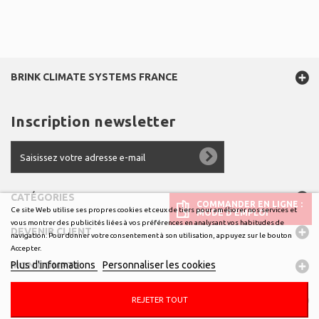
BRINK CLIMATE SYSTEMS FRANCE
Inscription newsletter
CATÉGORIES
COMMANDER EN LIGNE :
Ce site Web utilise ses propres cookies et ceux de tiers pour améliorer nos services et
MODE D’EMPLOI
vous montrer des publicités liées à vos préférences en analysant vos habitudes de
DEVENIR CLIENT
navigation. Pour donner votre consentement à son utilisation, appuyez sur le bouton
Accepter.
Plus d'informations
Personnaliser les cookies
MON COMPTE
INFORMATIONS
REJETER TOUT