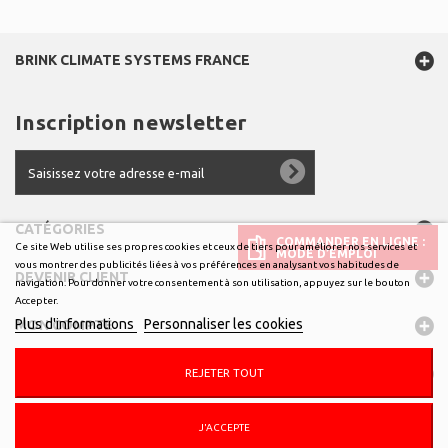
BRINK CLIMATE SYSTEMS FRANCE
Inscription newsletter
CATÉGORIES
COMMANDER EN LIGNE :
Ce site Web utilise ses propres cookies et ceux de tiers pour améliorer nos services et
MODE D’EMPLOI
vous montrer des publicités liées à vos préférences en analysant vos habitudes de
DEVENIR CLIENT
navigation. Pour donner votre consentement à son utilisation, appuyez sur le bouton
Accepter.
Plus d'informations
Personnaliser les cookies
MON COMPTE
INFORMATIONS
REJETER TOUT
J'ACCEPTE
© 2026 - boutique.brinkclimatesystemsfrance.fr