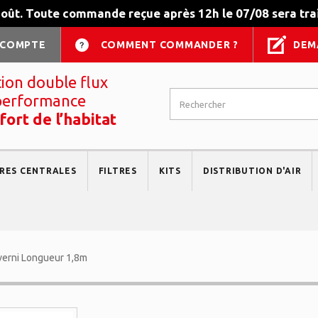
août. Toute commande reçue après 12h le 07/08 sera trai
 COMPTE
COMMENT COMMANDER ?
DEM
tion double flux
performance
fort de l’habitat
RES CENTRALES
FILTRES
KITS
DISTRIBUTION D'AIR
verni Longueur 1,8m