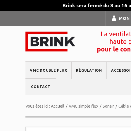
Brink sera fermé du 8 au 16 
MON
La ventila
haute 
pour le con
VMC DOUBLE FLUX
RÉGULATION
ACCESSOI
CONTACT
Vous êtes ici :
Accueil
/
VMC simple flux
/
Sonair
/
Câble 